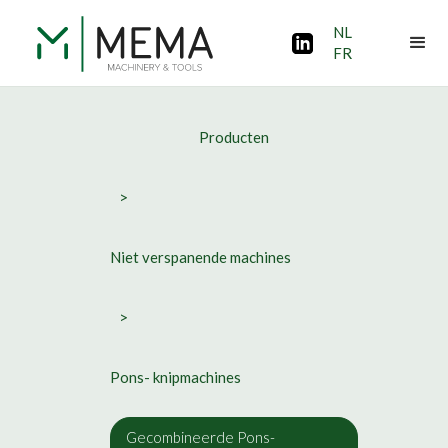
NL
FR
Producten
>
Niet verspanende machines
>
Pons- knipmachines
Gecombineerde Pons-