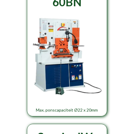
60BN
Max. ponscapaciteit Ø22 x 20mm