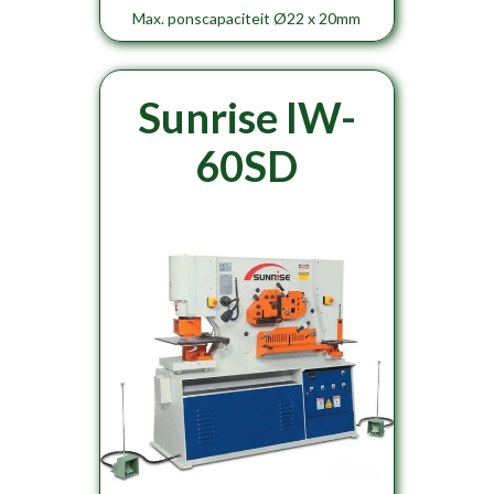
Max. ponscapaciteit Ø22 x 20mm
Sunrise IW-
60SD